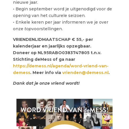
nieuwe jaar.
• Begin september word je uitgenodigd voor de
opening van het culturele seizoen.
• Enkele keren per jaar informeren we je over
onze
top
voorstellingen.
VRIENDENLIDMAATSCHAP € 55,- per
kalenderjaar en jaarlijks opzegbaar.
Doneer op NL95RABO0383747805 t.n.v.
Stichting deMess of ga naar
https://demess.nl/agenda/word-vriend-van-
demess
. Meer info via
vrienden@demess.nl
.
Dank dat je onze vriend wordt!