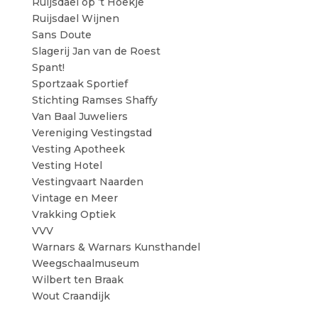
Ruijsdael op ’t Hoekje
Ruijsdael Wijnen
Sans Doute
Slagerij Jan van de Roest
Spant!
Sportzaak Sportief
Stichting Ramses Shaffy
Van Baal Juweliers
Vereniging Vestingstad
Vesting Apotheek
Vesting Hotel
Vestingvaart Naarden
Vintage en Meer
Vrakking Optiek
VVV
Warnars & Warnars Kunsthandel
Weegschaalmuseum
Wilbert ten Braak
Wout Craandijk